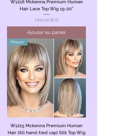
W1216 Mckenna Premium Human
Hair Lace Top Wig 19-20”
Prix
1 625,00 $US
Ajouter au panier
Moyen
W1215 Mckenna Premium Human
Hair (All hand-tied cap) Silk Top Wig