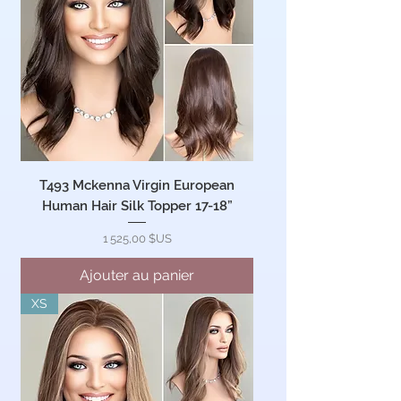
T493 Mckenna Virgin European
Human Hair Silk Topper 17-18”
Prix
1 525,00 $US
Ajouter au panier
XS