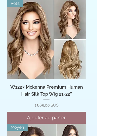
Petit
W1227 Mckenna Premium Human
Hair Silk Top Wig 21-22”
Prix
1 865,00 $US
Ajouter au panier
Moyen