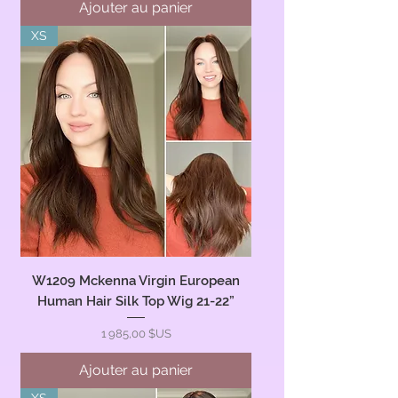
Ajouter au panier
XS
W1209 Mckenna Virgin European
Human Hair Silk Top Wig 21-22”
Prix
1 985,00 $US
Ajouter au panier