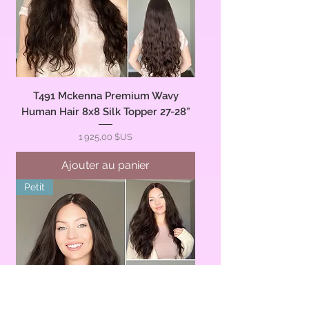
T491 Mckenna Premium Wavy
Human Hair 8x8 Silk Topper 27-28”
Prix
1 925,00 $US
Ajouter au panier
Petit