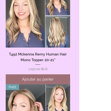
T492 Mckenna Remy Human Hair
Mono Topper 20-21”
Prix
1 250,00 $US
Ajouter au panier
Petit