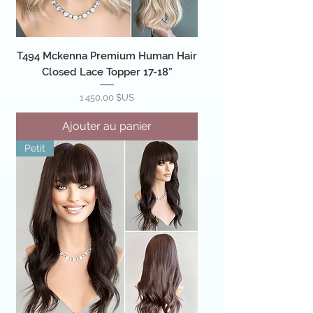
T494 Mckenna Premium Human Hair
Closed Lace Topper 17-18”
Prix
1 450,00 $US
Ajouter au panier
Petit