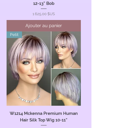
12-13” Bob
Prix
1 625,00 $US
Ajouter au panier
Petit
W1214 Mckenna Premium Human
Hair Silk Top Wig 10-11”