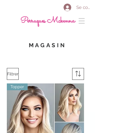
Se connecter
Perruques Mckenna
MAGASIN
Filtrer
Topper