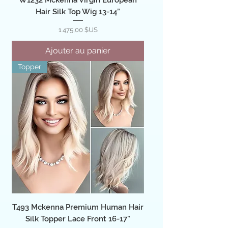
Hair Silk Top Wig 13-14”
Prix
1 475,00 $US
Ajouter au panier
Topper
T493 Mckenna Premium Human Hair
Silk Topper Lace Front 16-17”