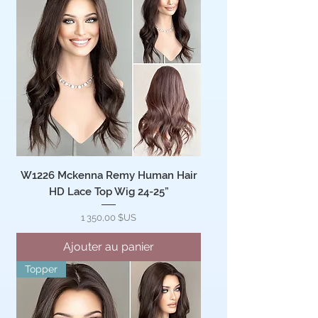
W1226 Mckenna Remy Human Hair
HD Lace Top Wig 24-25”
Prix
1 350,00 $US
Ajouter au panier
Topper